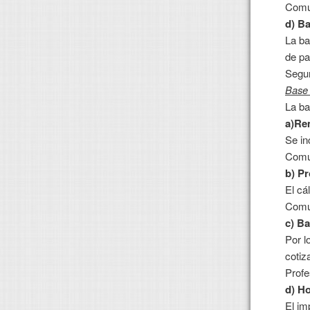
Comu
d) B
La ba
de pa
Segur
Base 
La ba
a)Re
Se in
Comu
b) Pr
El cá
Comu
c) Ba
Por l
cotiz
Profe
d) Ho
El im