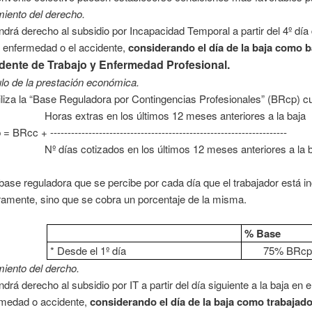
iento del derecho.
ndrá derecho al subsidio por Incapacidad Temporal a partir del 4º día
a enfermedad o el accidente,
considerando el día de la baja como b
dente de Trabajo y Enfermedad Profesional.
lo de la prestación económica.
iliza la “Base Reguladora por Contingencias Profesionales” (BRcp) cu
s extras en los últimos 12 meses anteriores a la baja
 BRcc + --------------------------------------------------------------------
ías cotizados en los últimos 12 meses anteriores a la b
base reguladora que se percibe por cada día que el trabajador está i
ramente, sino que se cobra un porcentaje de la misma.
% Base
* Desde el 1º día
75% BRc
iento del dercho.
ndrá derecho al subsidio por IT a partir del día siguiente a la baja en 
medad o accidente,
considerando el día de la baja como trabajad