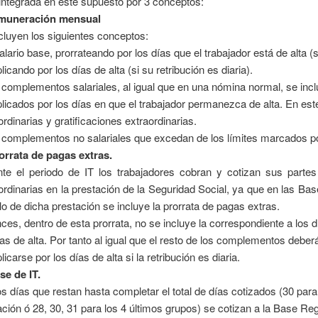
integrada en este supuesto por 3 conceptos:
muneración mensual
cluyen los siguientes conceptos:
salario base, prorrateando por los días que el trabajador está de alta (
plicando por los días de alta (si su retribución es diaria).
 complementos salariales, al igual que en una nómina normal, se incl
plicados por los días en que el trabajador permanezca de alta. En es
ordinarias y gratificaciones extraordinarias.
 complementos no salariales que excedan de los límites marcados po
orrata de pagas extras.
te el periodo de IT los trabajadores cobran y cotizan sus partes 
ordinarias en la prestación de la Seguridad Social, ya que en las Ba
lo de dicha prestación se incluye la prorrata de pagas extras.
ces, dentro de esta prorrata, no se incluye la correspondiente a los d
ías de alta. Por tanto al igual que el resto de los complementos deberá
licarse por los días de alta si la retribución es diaria.
se de IT.
os días que restan hasta completar el total de días cotizados (30 par
ación ó 28, 30, 31 para los 4 últimos grupos) se cotizan a la Base R