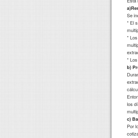
Está 
a)Re
Se in
* El 
multi
* Los
multi
extra
* Los
b) Pr
Duran
extra
cálcu
Enton
los d
multip
c) Ba
Por l
cotiz