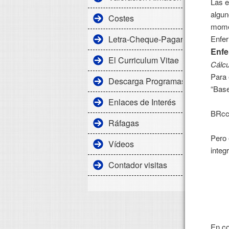
Las e
algun
Costes
momen
Letra-Cheque-Pagaré
Enfer
Enfe
El Curriculum Vitae
Cálcu
Para 
Descarga Programas
“Base
Base
Enlaces de Interés
BRcc =
Ráfagas
Núme
Pero 
Vídeos
integ
Contador visitas
En co