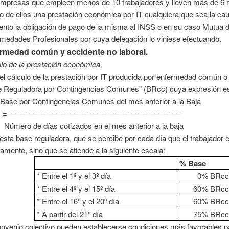
mpresas que empleen menos de 10 trabajadores y lleven más de 6
o de ellos una prestación económica por IT cualquiera que sea la cau
to la obligación de pago de la misma al INSS o en su caso Mutua d
medades Profesionales por cuya delegación lo viniese efectuando.
rmedad común y accidente no laboral.
lo de la prestación económica.
el cálculo de la prestación por IT producida por enfermedad común o ac
 Reguladora por Contingencias Comunes” (BRcc) cuya expresión es 
 por Contingencias Comunes del mes anterior a la Baja
--------------------------------------------------------------------
ro de días cotizados en el mes anterior a la baja
esta base reguladora, que se percibe por cada día que el trabajador 
ramente, sino que se atiende a la siguiente escala:
% Base
* Entre el 1º y el 3º día
0% BRc
* Entre el 4º y el 15º día
60% BRc
* Entre el 16º y el 20º día
60% BRc
* A partir del 21º día
75% BRc
nvenio colectivo pueden establecerse condiciones más favorables par