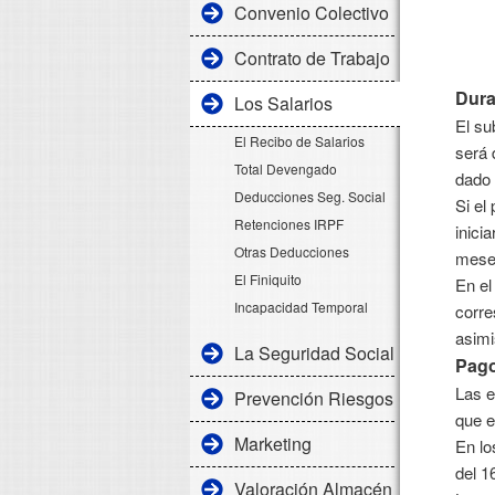
Convenio Colectivo
Contrato de Trabajo
Dura
Los Salarios
El su
El Recibo de Salarios
será 
Total Devengado
dado 
Deducciones Seg. Social
Si el
Retenciones IRPF
inici
Otras Deducciones
mese
El Finiquito
En el
Incapacidad Temporal
corre
asimi
La Seguridad Social
Pago
Las e
Prevención Riesgos Laborales
que e
Marketing
En lo
del 1
Valoración Almacén