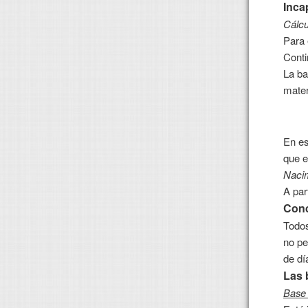
Inca
Cálcu
Para 
Cont
La ba
mater
En es
que e
Nacim
A par
Conc
Todos
no pe
de dí
Las 
Base 