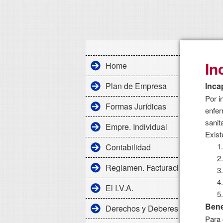
In
Home
Plan de Empresa
Inca
Por i
Formas Jurídicas
enfer
sanita
Empre. Individual
Exist
1.
Contabilidad
2.
Reglamen. Facturación
3.
4.
El I.V.A.
5.
Bene
Derechos y Deberes Laborales
Para 