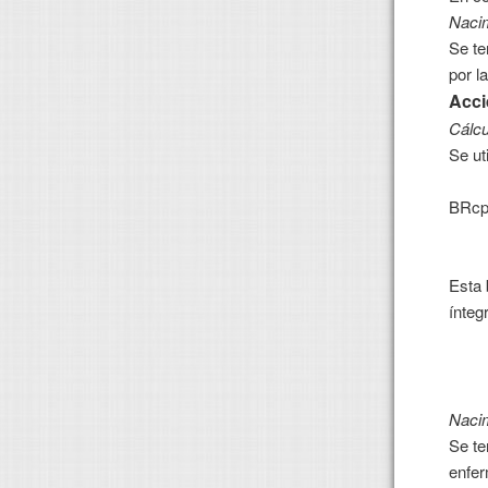
Nacim
Se te
por l
Acci
Cálcu
Se ut
Hora
BRcp =
Nº d
Esta 
ínteg
Nacim
Se te
enfer