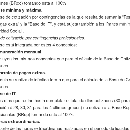
nes (BRcc) tomando esta al 100%
ase mínima y máxima.
se de cotización por contingencias es la que resulta de sumar la “R
gas extra” y la “Base de IT”, y está sujeta también a los límites mí
idad Social .
de cotización por contingencias profesionales.
se está integrada por estos 4 conceptos:
muneración mensual
cluyen los mismos conceptos que para el cálculo de la Base de Coti
nes.
orrata de pagas extras.
lculo se realiza de idéntica forma que para el cálculo de la Base de 
nes.
se de IT.
os días que restan hasta completar el total de días cotizados (30 par
ación ó 28, 30, 31 para los 4 últimos grupos) se cotizan a la Base R
sionales (BRcp) tomando esta al 100%
ras extraordinarias.
porte de las horas extraordinarias realizadas en el periodo de liquida