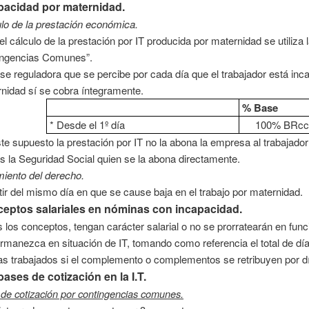
pacidad por maternidad.
lo de la prestación económica.
el cálculo de la prestación por IT producida por maternidad se utiliza
ingencias Comunes”.
se reguladora que se percibe por cada día que el trabajador está inc
nidad sí se cobra íntegramente.
% Base
* Desde el 1º día
100% BRc
te supuesto la prestación por IT no la abona la empresa al trabajado
s la Seguridad Social quien se la abona directamente.
iento del derecho.
tir del mismo día en que se cause baja en el trabajo por maternidad.
eptos salariales en nóminas con incapacidad.
 los conceptos, tengan carácter salarial o no se prorratearán en funci
rmanezca en situación de IT, tomando como referencia el total de d
as trabajados si el complemento o complementos se retribuyen por d
bases de cotización en la I.T.
de cotización por contingencias comunes.