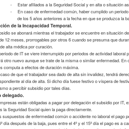
-
Estar afiliados a la Seguridad Social y en alta o situación asi
-
En caso de enfermedad común, haber cumplido un periodo d
de los 5 años anteriores a la fecha en que se produzca la ba
ción de la Incapacidad Temporal.
bsidio se abonará mientras el trabajador se encuentre en situación de
de 12 meses, prorrogables por otros 6 cuando se presuma que durante
de alta médica por curación.
 periodo de IT se viere interrumpido por periodos de actividad laboral
ará otro nuevo aunque se trate de la misma o similar enfermedad. En o
s computa a efectos de duración máxima.
 caso de que el trabajador sea dado de alta sin invalidez, tendrá derec
spondiente al día de alta. Si dicho día fuese festivo o víspera de festi
smo a percibir subsidio por tales días.
 delegado.
mpresas están obligadas a pagar por delegación el subsidio por IT, 
s la Seguridad Social quien la paga directamente.
s suspuestos de enfermedad común o accidente no laboral el pago por 
6º día después de la baja, pues entre el 4º y el 15º día el pago es a c