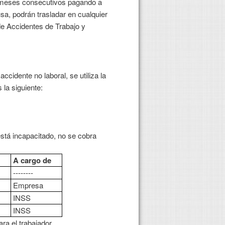
 meses consecutivos pagando a
sa, podrán trasladar en cualquier
e Accidentes de Trabajo y
cidente no laboral, se utiliza la
la siguiente:
está incapacitado, no se cobra
A cargo de
c
--------
c
Empresa
c
INSS
c
INSS
a el trabajador.