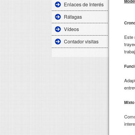
Model
Enlaces de Interés
Ráfagas
Crono
Vídeos
Este 
Contador visitas
traye
traba
Funci
Adapt
entre
Mixto
Como 
inter