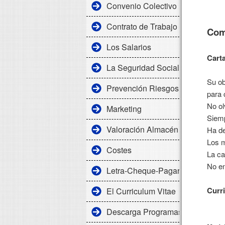
Convenio Colectivo
Contrato de Trabajo
Com
Los Salarios
Cart
La Seguridad Social
Su ob
Prevención Riesgos Laborales
para 
No ol
Marketing
Siemp
Valoración Almacén
Ha de
Los m
Costes
La ca
No en
Letra-Cheque-Pagaré
Curr
El Curriculum Vitae
Descarga Programas