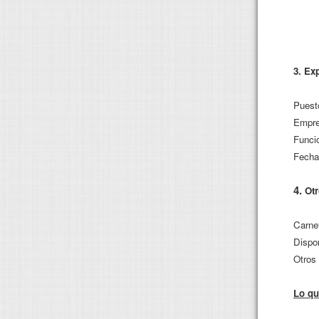
3. Ex
Puesto
Empre
Funci
Fechas
4.
Otr
Carne
Dispon
Otros 
Lo qu