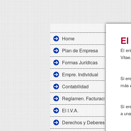
El
Home
Plan de Empresa
El en
Vitae
Formas Jurídicas
Empre. Individual
Si e
más
Contabilidad
Reglamen. Facturación
Si e
El I.V.A.
a una
Derechos y Deberes Laborales