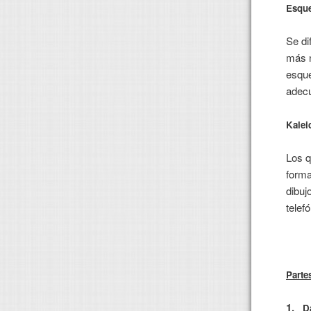
Esqu
Se di
más n
esque
adecu
Kalei
Los q
forma
dibuj
telefó
Parte
1.
D