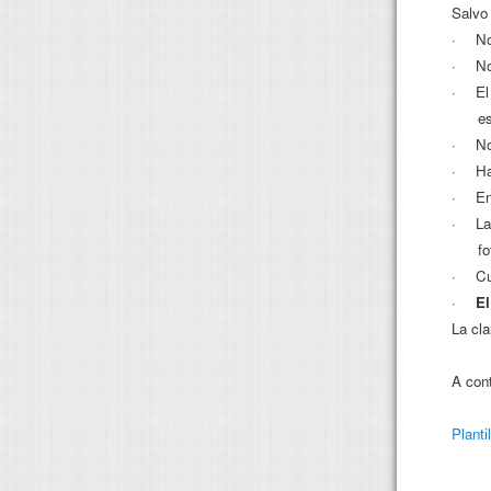
Salvo
·
No
·
No
·
El
es
·
No
·
Ha
·
En
·
La
fo
·
Cu
·
El
La cla
A cont
Planti