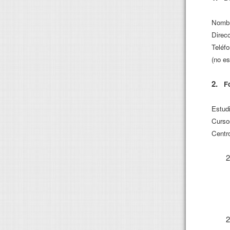
Nombr
Direc
Teléf
(no es
2.
F
Estudi
Curso
Centr
2
2