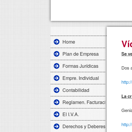
Ví
Home
Plan de Empresa
Se ve
Formas Jurídicas
Dos a
Empre. Individual
http
Contabilidad
La cr
Reglamen. Facturación
Genia
El I.V.A.
http
Derechos y Deberes Laborales