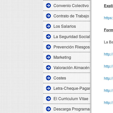
Convenio Colectivo
Expl
Contrato de Trabajo
http
Los Salarios
Form
La Seguridad Social
La Ba
Prevención Riesgos Laborales
http
Marketing
http
Valoración Almacén
Costes
http
Letra-Cheque-Pagaré
http
El Curriculum Vitae
http
Descarga Programas