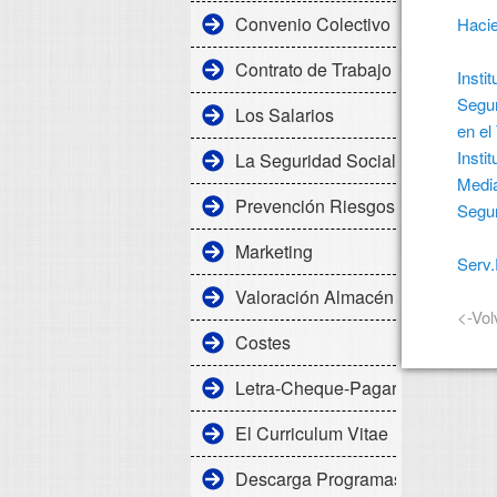
Convenio Colectivo
Haci
Contrato de Trabajo
Insti
Segur
Los Salarios
en el
Insti
La Seguridad Social
Medi
Prevención Riesgos Laborales
Segur
Marketing
Serv
Valoración Almacén
<-Vol
Costes
Letra-Cheque-Pagaré
El Curriculum Vitae
Descarga Programas