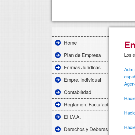
En
Home
Plan de Empresa
Los e
Formas Jurídicas
Admin
espa
Empre. Individual
Agenc
Contabilidad
Haci
Reglamen. Facturación
Hacie
El I.V.A.
Haci
Derechos y Deberes Laborales