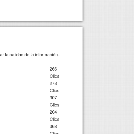
 la calidad de la información..
266
Clics
278
Clics
307
Clics
204
Clics
368
Clics