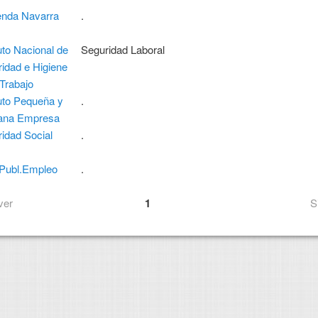
enda Navarra
.
tuto Nacional de
Seguridad Laboral
idad e Higiene
 Trabajo
tuto Pequeña y
.
ana Empresa
idad Social
.
.Publ.Empleo
.
ver
1
S