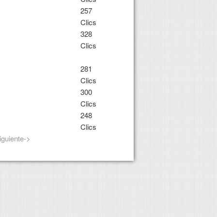
257
Clics
328
Clics
281
Clics
300
Clics
248
Clics
iguiente->