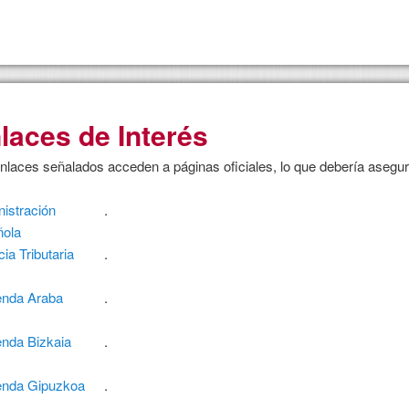
laces de Interés
nlaces señalados acceden a páginas oficiales, lo que debería asegurar
istración
.
ñola
ia Tributaria
.
enda Araba
.
nda Bizkaia
.
enda Gipuzkoa
.